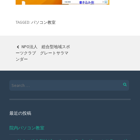
TAGGED:
パソコン教室
NPO法人 総合型地域スポ
POST
ーツクラブ グレートサラマ
ンダー
NAVIGATION
Search
for:
最近の投稿
院内パソコン教室